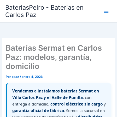
Ir
BateriasPeiro - Baterias en
al
Carlos Paz
contenido
Baterías Sermat en Carlos
Paz: modelos, garantía,
domicilio
Por
cpaz
/
enero 4, 2026
Vendemos e instalamos baterías Sermat en
Villa Carlos Paz y el Valle de Punilla
, con
entrega a domicilio,
control eléctrico sin cargo
y
garantía oficial de fábrica
. Somos la sucursal en
Villa Carlos Paz de Baterías Peiró y
distribuidor