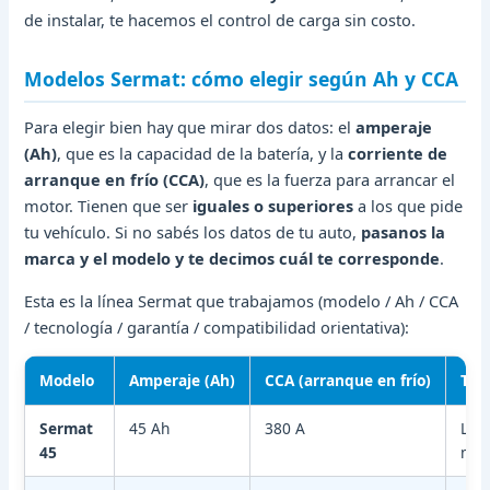
de instalar, te hacemos el control de carga sin costo.
Modelos Sermat: cómo elegir según Ah y CCA
Para elegir bien hay que mirar dos datos: el
amperaje
(Ah)
, que es la capacidad de la batería, y la
corriente de
arranque en frío (CCA)
, que es la fuerza para arrancar el
motor. Tienen que ser
iguales o superiores
a los que pide
tu vehículo. Si no sabés los datos de tu auto,
pasanos la
marca y el modelo y te decimos cuál te corresponde
.
Esta es la línea Sermat que trabajamos (modelo / Ah / CCA
/ tecnología / garantía / compatibilidad orientativa):
Modelo
Amperaje (Ah)
CCA (arranque en frío)
Tec
Sermat
45 Ah
380 A
Libr
45
man