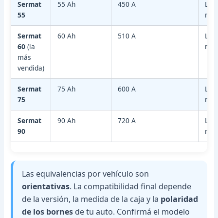
Sermat
55 Ah
450 A
Libr
55
man
Sermat
60 Ah
510 A
Libr
60
(la
man
más
vendida)
Sermat
75 Ah
600 A
Libr
75
man
Sermat
90 Ah
720 A
Libr
90
man
Las equivalencias por vehículo son
orientativas
. La compatibilidad final depende
de la versión, la medida de la caja y la
polaridad
de los bornes
de tu auto. Confirmá el modelo